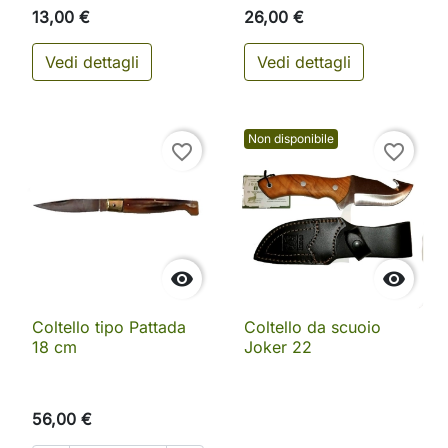
13,00 €
26,00 €
Vedi dettagli
Vedi dettagli
Non disponibile
favorite_border
favorite_border


Coltello tipo Pattada
Coltello da scuoio
18 cm
Joker 22
56,00 €