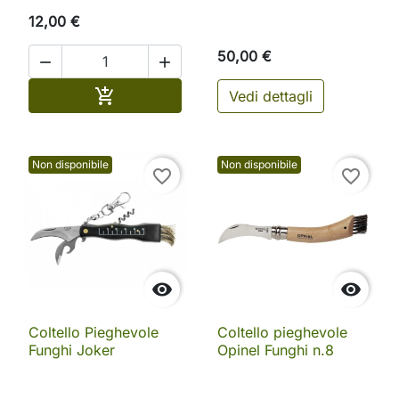
12,00 €
50,00 €


Aggiungi al carrello

Vedi dettagli
Non disponibile
Non disponibile
favorite_border
favorite_border


Coltello Pieghevole
Coltello pieghevole
Funghi Joker
Opinel Funghi n.8