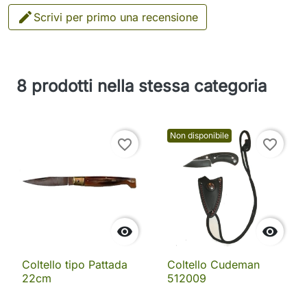

Scrivi per primo una recensione
8 prodotti nella stessa categoria
Non disponibile
favorite_border
favorite_border


Coltello tipo Pattada
Coltello Cudeman
22cm
512009