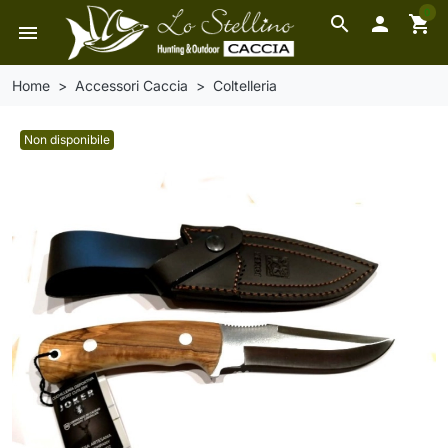
0
search

shopping_cart
menu
Home
Accessori Caccia
Coltelleria
Non disponibile