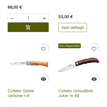
66,00 €
53,00 €


Aggiungi al carrello

Vedi dettagli
Non disponibile
favorite_border
favorite_border


Coltello Opinel
Coltello richiudibile
carbone n.8
Joker nr 68