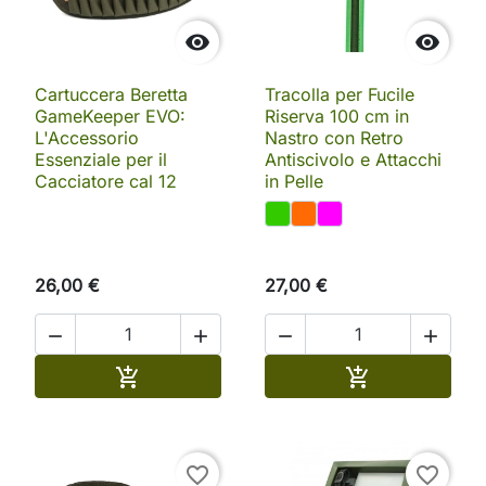


Cartuccera Beretta
Tracolla per Fucile
GameKeeper EVO:
Riserva 100 cm in
L'Accessorio
Nastro con Retro
Essenziale per il
Antiscivolo e Attacchi
Cacciatore cal 12
in Pelle
26,00 €
27,00 €




Aggiungi al carrello
Aggiungi al ca


favorite_border
favorite_border