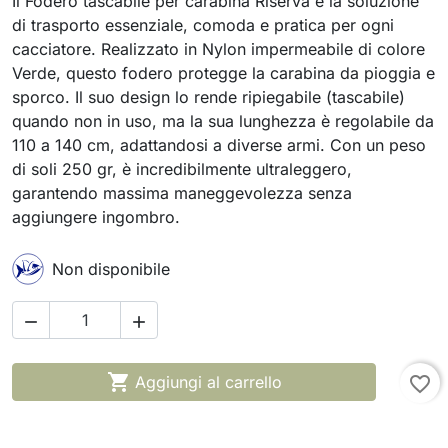
Il Fodero tascabile per carabina Riserva è la soluzione
di trasporto essenziale, comoda e pratica per ogni
cacciatore. Realizzato in Nylon impermeabile di colore
Verde, questo fodero protegge la carabina da pioggia e
sporco. Il suo design lo rende ripiegabile (tascabile)
quando non in uso, ma la sua lunghezza è regolabile da
110 a 140 cm, adattandosi a diverse armi. Con un peso
di soli 250 gr, è incredibilmente ultraleggero,
garantendo massima maneggevolezza senza
aggiungere ingombro.
Non disponibile



Aggiungi al carrello
favorite_border