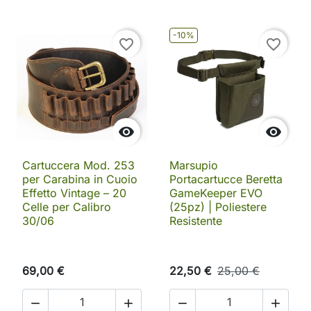
-10%
favorite_border
favorite_border


Cartuccera Mod. 253
Marsupio
per Carabina in Cuoio
Portacartucce Beretta
Effetto Vintage – 20
GameKeeper EVO
Celle per Calibro
(25pz) | Poliestere
30/06
Resistente
69,00 €
22,50 €
25,00 €



