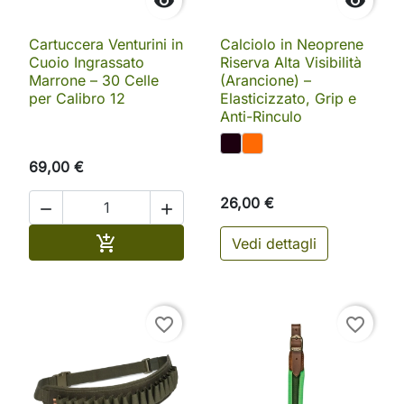


Cartuccera Venturini in
Calciolo in Neoprene
Cuoio Ingrassato
Riserva Alta Visibilità
Marrone – 30 Celle
(Arancione) –
per Calibro 12
Elasticizzato, Grip e
Anti-Rinculo
69,00 €
26,00 €


Aggiungi al carrello

Vedi dettagli
favorite_border
favorite_border