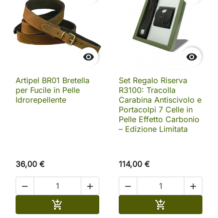


Artipel BR01 Bretella
Set Regalo Riserva
per Fucile in Pelle
R3100: Tracolla
Idrorepellente
Carabina Antiscivolo e
Portacolpi 7 Celle in
Pelle Effetto Carbonio
– Edizione Limitata
36,00 €
114,00 €




Aggiungi al carrello
Aggiungi al ca

