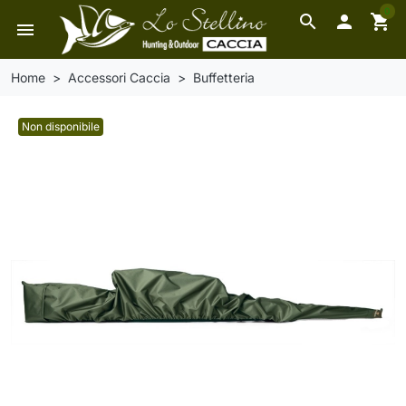
0
search

shopping_cart
menu
Home
Accessori Caccia
Buffetteria
Non disponibile