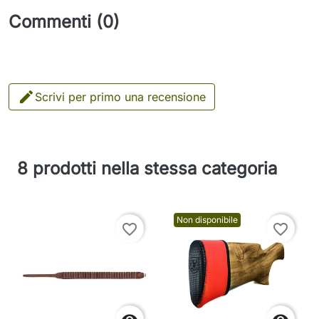
Commenti (0)

Scrivi per primo una recensione
8 prodotti nella stessa categoria
Non disponibile
favorite_border
favorite_border