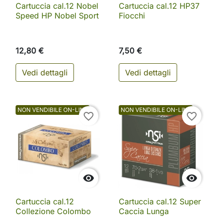
Cartuccia cal.12 Nobel
Cartuccia cal.12 HP37
Speed HP Nobel Sport
Fiocchi
12,80 €
7,50 €
Vedi dettagli
Vedi dettagli
NON VENDIBILE ON-LINE
NON VENDIBILE ON-LINE
favorite_border
favorite_border


Cartuccia cal.12
Cartuccia cal.12 Super
Collezione Colombo
Caccia Lunga