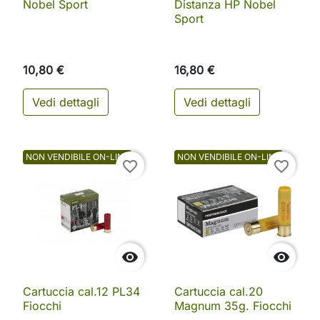
Nobel Sport
Distanza HP Nobel
Sport
10,80 €
16,80 €
Vedi dettagli
Vedi dettagli
NON VENDIBILE ON-LINE
NON VENDIBILE ON-LINE
favorite_border
favorite_border


Cartuccia cal.12 PL34
Cartuccia cal.20
Fiocchi
Magnum 35g. Fiocchi