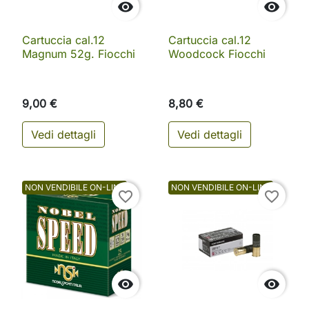


Cartuccia cal.12
Cartuccia cal.12
Magnum 52g. Fiocchi
Woodcock Fiocchi
9,00 €
8,80 €
Vedi dettagli
Vedi dettagli
NON VENDIBILE ON-LINE
NON VENDIBILE ON-LINE
favorite_border
favorite_border

