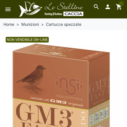
0
search

shopping_cart
menu
Home
Munizioni
Cartucce spezzate
NON VENDIBILE ON-LINE